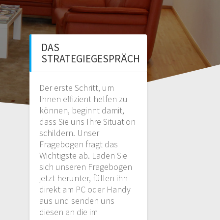
DAS
STRATEGIEGESPRÄCH
Der erste Schritt, um
Ihnen effizient helfen zu
können, beginnt damit,
dass Sie uns Ihre Situation
schildern. Unser
Fragebogen fragt das
Wichtigste ab. Laden Sie
sich unseren Fragebogen
jetzt herunter, füllen ihn
direkt am PC oder Handy
aus und senden uns
diesen an die im