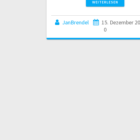
WEITERLESEN
JanBrendel
15. Dezember 2
0