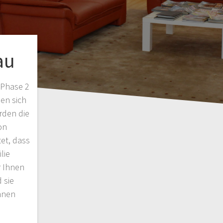
au
 Phase 2
ben sich
rden die
on
et, dass
lie
r Ihnen
 sie
ohnen