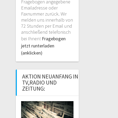
Fragebogen angegebene
Emailadresse oder
Faxnummer zurück. Wir
melden uns innerhalb von
72 Stunden per Email und
anschließend telefonisch
bei Ihnen!
Fragebogen
jetzt runterladen
(anklicken)
AKTION NEUANFANG IN
TV,RADIO UND
ZEITUNG: