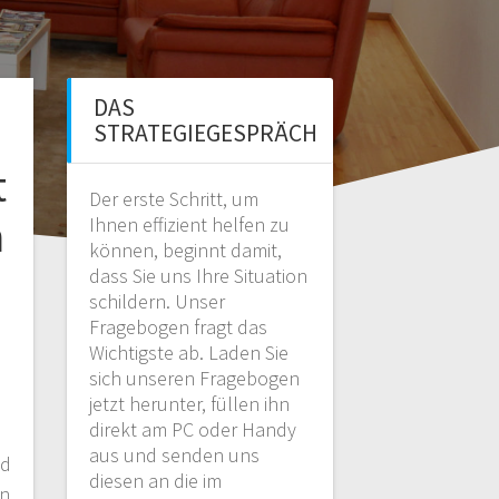
DAS
STRATEGIEGESPRÄCH
t
Der erste Schritt, um
n
Ihnen effizient helfen zu
können, beginnt damit,
dass Sie uns Ihre Situation
schildern. Unser
Fragebogen fragt das
Wichtigste ab. Laden Sie
sich unseren Fragebogen
jetzt herunter, füllen ihn
direkt am PC oder Handy
aus und senden uns
nd
diesen an die im
en