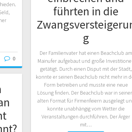
hieden.
führten in die
Geld,
ner
Zwangsversteigeru
g
Der Familienvater hat einen Beachclub a
0
Mainufer aufgebaut und große Investitione
getätigt. Durch einen Disput mit der Stadt,
konnte er seinen Beachclub nicht mehr in d
Form betreiben und musste eine neue
n
Lösung finden. Der Beachclub war in sein
an
alten Format für Firmenfeiern ausgelegt u
konnte unabhängig vom Wetter die
ht
Veranstaltungen durchführen. Der Ärger
mit…
hnt?