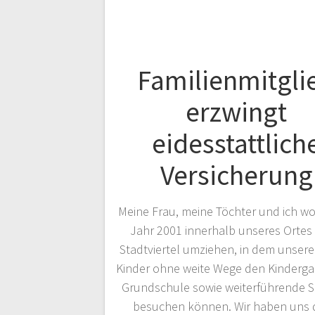
Familienmitgli
erzwingt
eidesstattlich
Versicherung
Meine Frau, meine Töchter und ich wo
Jahr 2001 innerhalb unseres Ortes 
Stadtviertel umziehen, in dem unsere
Kinder ohne weite Wege den Kindergar
Grundschule sowie weiterführende 
besuchen können. Wir haben uns