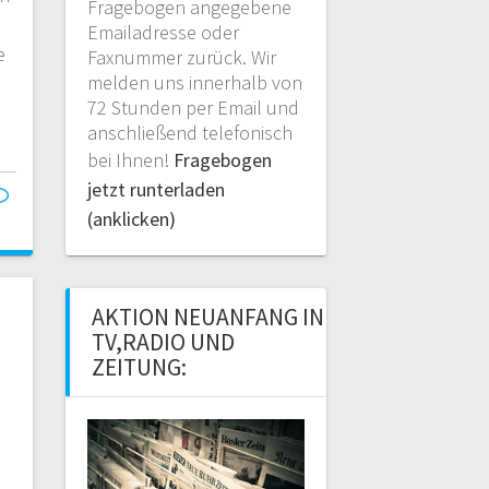
Fragebogen angegebene
Emailadresse oder
e
Faxnummer zurück. Wir
melden uns innerhalb von
72 Stunden per Email und
anschließend telefonisch
bei Ihnen!
Fragebogen
jetzt runterladen
(anklicken)
AKTION NEUANFANG IN
TV,RADIO UND
ZEITUNG: