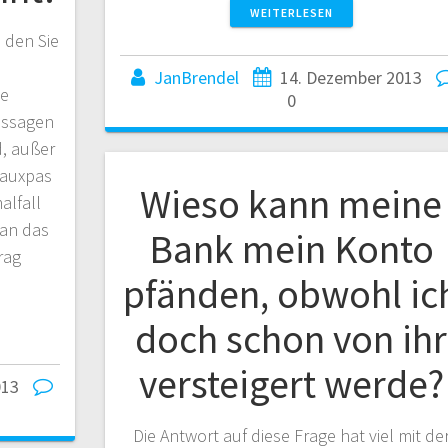
WEITERLESEN
 den Sie
JanBrendel
14. Dezember 2013
ie
0
ussagen
d, außer
Fauxpas
Wieso kann meine
alfall
 an das
Bank mein Konto
rag
pfänden, obwohl ic
doch schon von ihr
versteigert werde?
013
Die Antwort auf diese Frage hat viel mit de