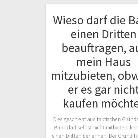
Wieso darf die 
einen Dritten
beauftragen, a
mein Haus
mitzubieten, ob
er es gar nich
kaufen möcht
Dies geschieht aus taktischen Gründe
Bank darf selbst nicht mitbieten, ka
einen Dritten benennen. Der Grund hie