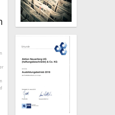
n
m
n
er
em
nd