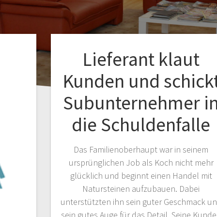
Lieferant klaut
Kunden und schick
Subunternehmer i
die Schuldenfalle
Das Familienoberhaupt war in seinem
ursprünglichen Job als Koch nicht mehr
glücklich und beginnt einen Handel mit
Natursteinen aufzubauen. Dabei
unterstützten ihn sein guter Geschmack u
sein gutes Auge für das Detail. Seine Kund