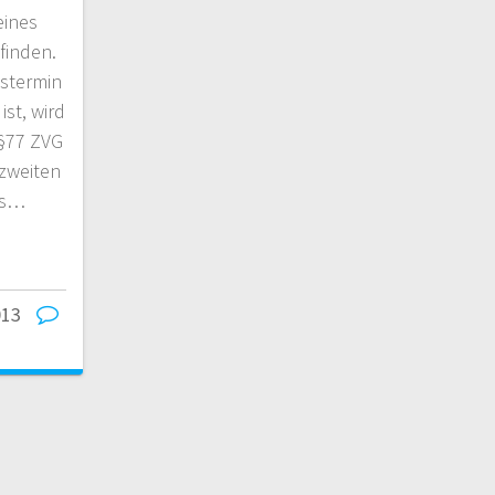
eines
finden.
stermin
st, wird
 §77 ZVG
 zweiten
es…
013