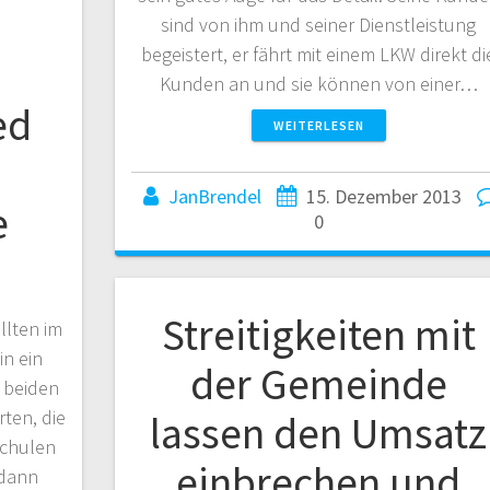
sind von ihm und seiner Dienstleistung
begeistert, er fährt mit einem LKW direkt di
Kunden an und sie können von einer…
ed
WEITERLESEN
JanBrendel
15. Dezember 2013
e
0
Streitigkeiten mit
llten im
in ein
der Gemeinde
 beiden
ten, die
lassen den Umsatz
Schulen
einbrechen und
 dann