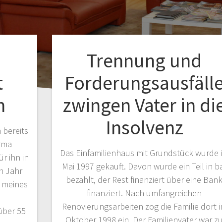
Trennung und
t
Forderungsausfäll
n
zwingen Vater in di
Insolvenz
 bereits
irma
Das Einfamilienhaus mit Grundstück wurde 
r ihn in
Mai 1997 gekauft. Davon wurde ein Teil in b
n Jahr
bezahlt, der Rest finanziert über eine Ban
 meines
finanziert. Nach umfangreichen
Renovierungsarbeiten zog die Familie dort 
über 55
Oktober 1998 ein. Der Familienvater war z