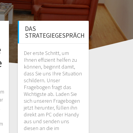
DAS
STRATEGIEGESPRÄCH
e
Der erste Schritt, um
e
Ihnen effizient helfen zu
können, beginnt damit,
dass Sie uns Ihre Situation
schildern. Unser
Fragebogen fragt das
im
Wichtigste ab. Laden Sie
ar
sich unseren Fragebogen
k
jetzt herunter, füllen ihn
direkt am PC oder Handy
aus und senden uns
im
diesen an die im
u