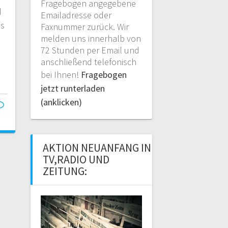
Fragebogen angegebene
d
Emailadresse oder
es
Faxnummer zurück. Wir
melden uns innerhalb von
72 Stunden per Email und
anschließend telefonisch
bei Ihnen!
Fragebogen
jetzt runterladen
(anklicken)
AKTION NEUANFANG IN
TV,RADIO UND
ZEITUNG: