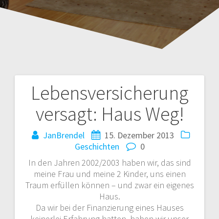
Lebensversicherung
Beitragsnavigation
versagt: Haus Weg!
JanBrendel
15. Dezember 2013
Geschichten
0
In den Jahren 2002/2003 haben wir, das sind
meine Frau und meine 2 Kinder, uns einen
Traum erfüllen können – und zwar ein eigenes
Haus.
Da wir bei der Finanzierung eines Hauses
keinerlei Erfahrung hatten, haben wir unser