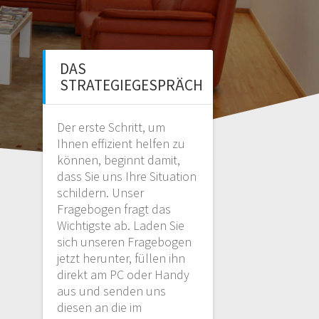
DAS
STRATEGIEGESPRÄCH
Der erste Schritt, um
Ihnen effizient helfen zu
können, beginnt damit,
dass Sie uns Ihre Situation
schildern. Unser
Fragebogen fragt das
Wichtigste ab. Laden Sie
sich unseren Fragebogen
jetzt herunter, füllen ihn
direkt am PC oder Handy
aus und senden uns
diesen an die im