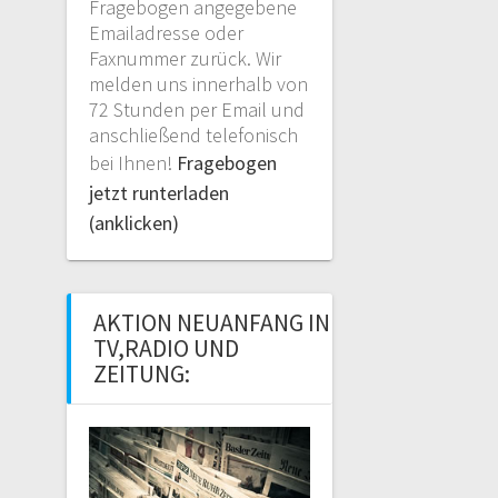
Fragebogen angegebene
Emailadresse oder
Faxnummer zurück. Wir
melden uns innerhalb von
72 Stunden per Email und
anschließend telefonisch
bei Ihnen!
Fragebogen
jetzt runterladen
(anklicken)
AKTION NEUANFANG IN
TV,RADIO UND
ZEITUNG: