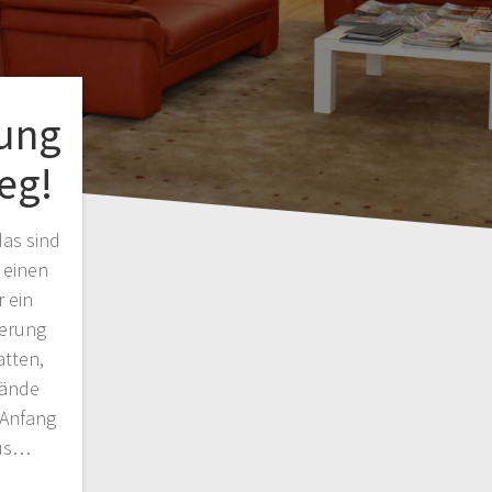
ung
eg!
das sind
 einen
 ein
ierung
atten,
Hände
 Anfang
aus…