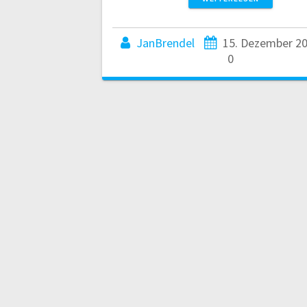
JanBrendel
15. Dezember 2
0