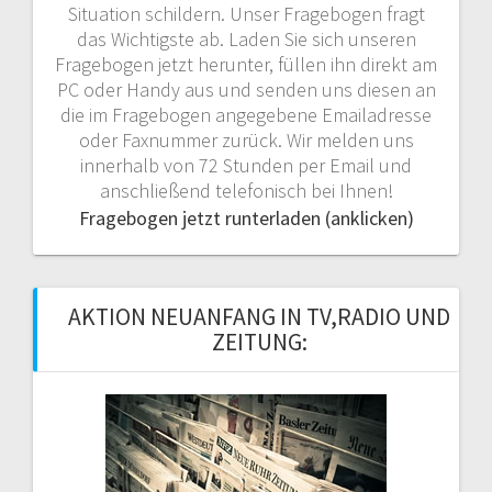
Situation schildern. Unser Fragebogen fragt
das Wichtigste ab. Laden Sie sich unseren
Fragebogen jetzt herunter, füllen ihn direkt am
PC oder Handy aus und senden uns diesen an
die im Fragebogen angegebene Emailadresse
oder Faxnummer zurück. Wir melden uns
innerhalb von 72 Stunden per Email und
anschließend telefonisch bei Ihnen!
Fragebogen jetzt runterladen (anklicken)
AKTION NEUANFANG IN TV,RADIO UND
ZEITUNG: